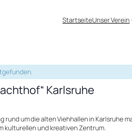
Startseite
Unser Verein
ttgefunden.
lachthof“ Karlsruhe
g rund um die alten Viehhallen in Karlsruhe 
 kulturellen und kreativen Zentrum.