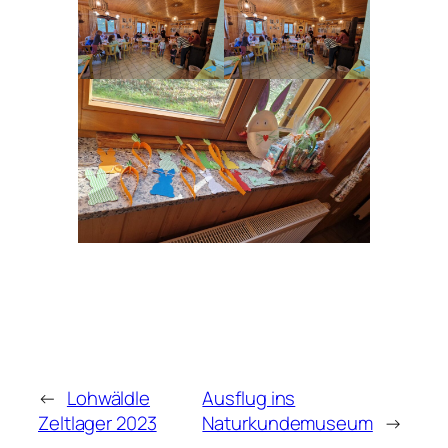
←
Lohwäldle
Ausflug ins
Zeltlager 2023
Naturkundemuseum
→