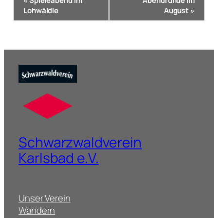
«
Spieleabend im
Abendrunde im
Navigation
Lohwäldle
August
»
Schwarzwaldverein
Karlsbad e.V.
Unser Verein
Wandern